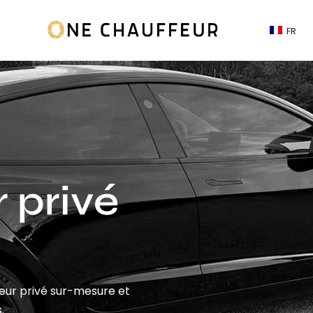
FR
 privé
feur privé sur-mesure et
.