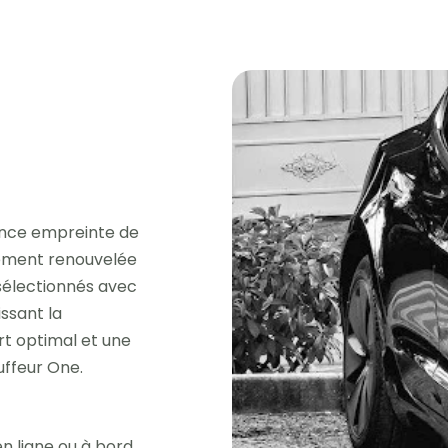
ence empreinte de
èrement renouvelée
 sélectionnés avec
issant la
rt optimal et une
uffeur One.
n ligne ou à bord