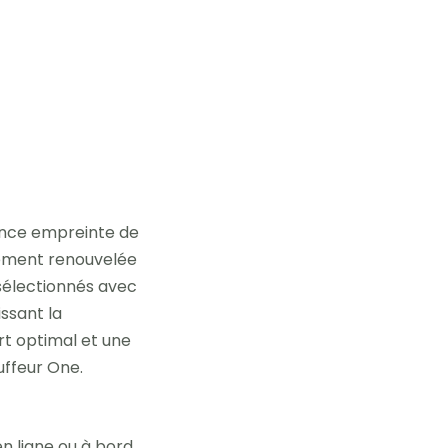
ence empreinte de
èrement renouvelée
 sélectionnés avec
issant la
rt optimal et une
uffeur One.
n ligne ou à bord