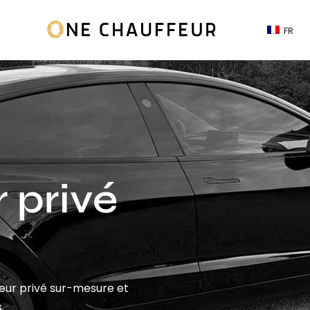
FR
 privé
feur privé sur-mesure et
.