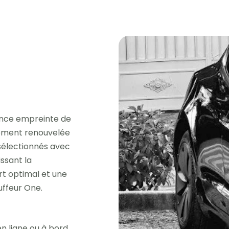
ence empreinte de
èrement renouvelée
 sélectionnés avec
issant la
rt optimal et une
uffeur One.
n ligne ou à bord