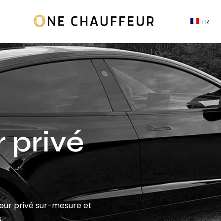
FR
 privé
feur privé sur-mesure et
.