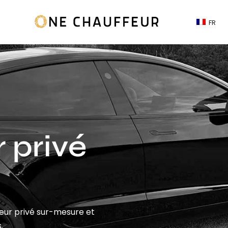
FR
 privé
feur privé sur-mesure et
.