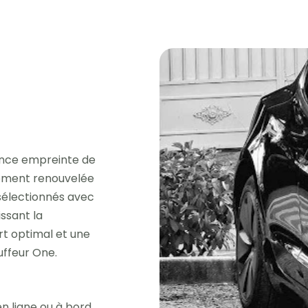
ence empreinte de
èrement renouvelée
 sélectionnés avec
issant la
rt optimal et une
uffeur One.
n ligne ou à bord