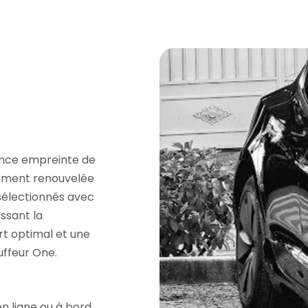
ence empreinte de
èrement renouvelée
 sélectionnés avec
issant la
rt optimal et une
uffeur One.
n ligne ou à bord