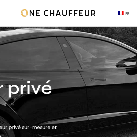
FR
 privé
feur privé sur-mesure et
.