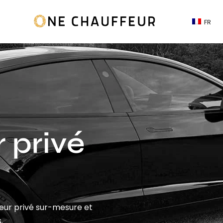
FR
 privé
feur privé sur-mesure et
.