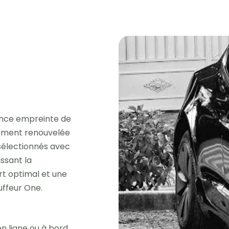
ence empreinte de
èrement renouvelée
 sélectionnés avec
issant la
rt optimal et une
uffeur One.
n ligne ou à bord