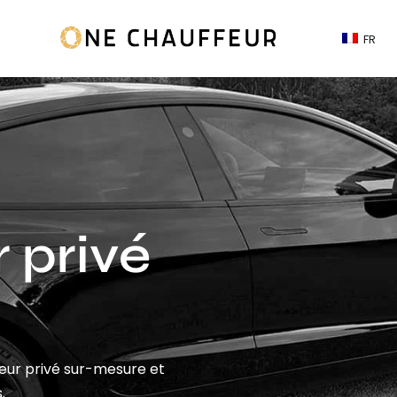
FR
 privé
feur privé sur-mesure et
.