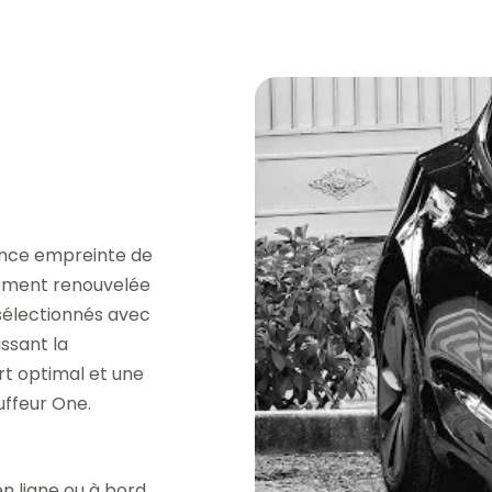
ence empreinte de
èrement renouvelée
 sélectionnés avec
issant la
rt optimal et une
uffeur One.
n ligne ou à bord