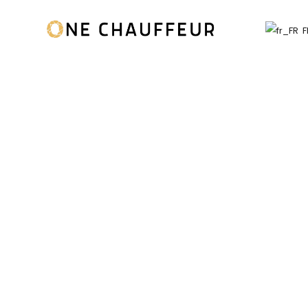
F
 privé
feur privé sur-mesure et
.