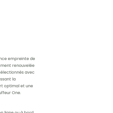
ence empreinte de
èrement renouvelée
 sélectionnés avec
issant la
rt optimal et une
uffeur One.
n ligne ou à bord