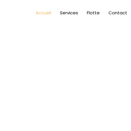
Accueil
Services
Flotte
Contact
Votre chauffeur
à Paris
Avec One Chauffeur, vous profitez d’un service de chauf
de haute qualité qui s’adapte à l’ensemble de vos besoins