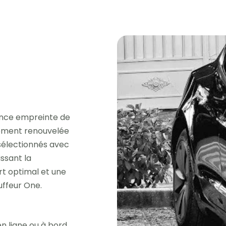
ence empreinte de
èrement renouvelée
 sélectionnés avec
issant la
rt optimal et une
uffeur One.
n ligne ou à bord