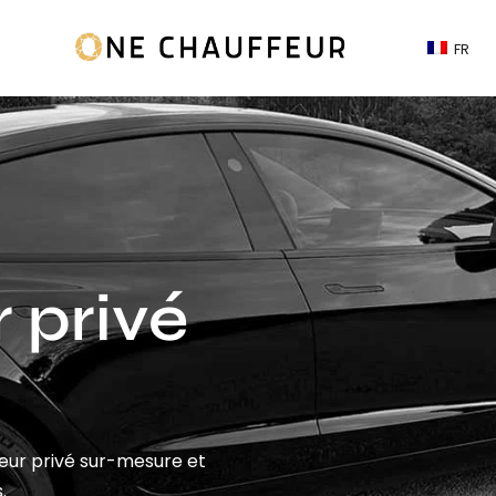
FR
 privé
feur privé sur-mesure et
.